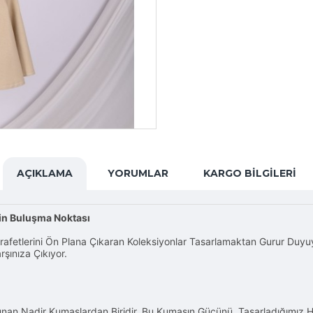
AÇIKLAMA
YORUMLAR
KARGO BILGILERI
tin Buluşma Noktası
arafetlerini Ön Plana Çıkaran Koleksiyonlar Tasarlamaktan Gurur Duy
rşınıza Çıkıyor.
a Sunan Nadir Kumaşlardan Biridir. Bu Kumaşın Gücünü, Tasarladığımız 