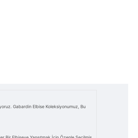
uyoruz. Gabardin Elbise Koleksiyonumuz, Bu
Her Bir Elbiseye Yansıtmak İçin Özenle Seçilmiş