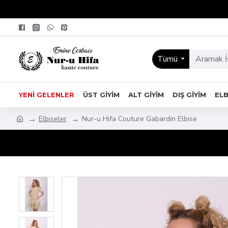
Tümü
YENI GELENLER
ÜST GIYIM
ALT GIYIM
DIŞ GIYIM
ELB
Elbiseler
Nur-u Hifa Couture Gabardin Elbise