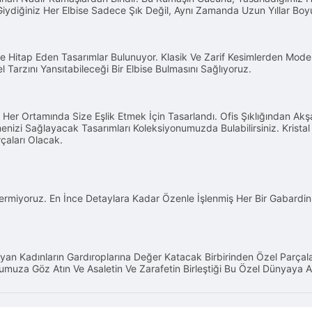
 Giydiğiniz Her Elbise Sadece Şık Değil, Aynı Zamanda Uzun Yıllar Bo
Hitap Eden Tasarımlar Bulunuyor. Klasik Ve Zarif Kesimlerden Modern
Tarzını Yansıtabileceği Bir Elbise Bulmasını Sağlıyoruz.
Her Ortamında Size Eşlik Etmek İçin Tasarlandı. Ofis Şıklığından Akşa
zi Sağlayacak Tasarımları Koleksiyonumuzda Bulabilirsiniz. Kristal 
çaları Olacak.
ermiyoruz. En İnce Detaylara Kadar Özenle İşlenmiş Her Bir Gabardin 
ayan Kadınların Gardıroplarına Değer Katacak Birbirinden Özel Parça
uza Göz Atın Ve Asaletin Ve Zarafetin Birleştiği Bu Özel Dünyaya A