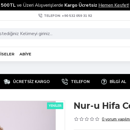
500TL
ve Üzeri Alışverişlerde
Kargo Ücretsiz
Hemen Keşfet!
TELEFON: +90 532 059 31 92
ISELER
ABIYE
ÜCRETSIZ KARGO
TELEFON
BILGI AL
Nur-u Hifa C
YENILER
0 yorum yapılmı