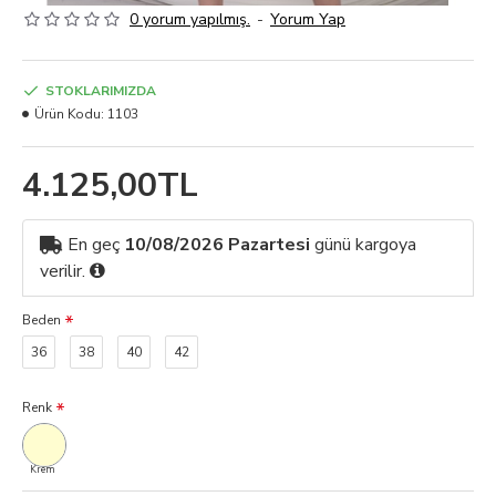
0 yorum yapılmış.
-
Yorum Yap
STOKLARIMIZDA
Ürün Kodu:
1103
4.125,00TL
En geç
10/08/2026 Pazartesi
günü kargoya
verilir.
Beden
36
38
40
42
Renk
Krem