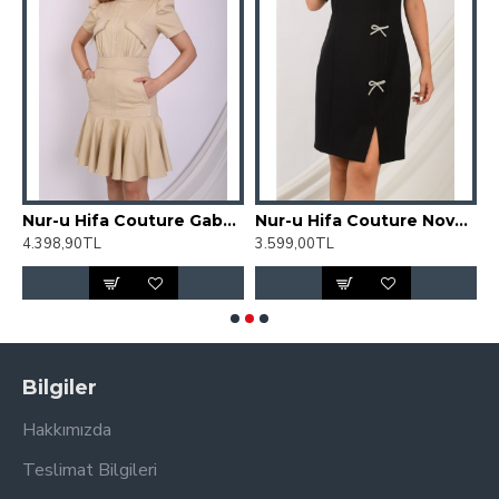
fa Couture Denimo Elbise
Nur-u Hifa Couture Gabardin Elbise
Nur-u Hifa Couture Novabella Elbise
4.398,90TL
3.599,00TL
4
Bilgiler
Hakkımızda
Teslimat Bilgileri