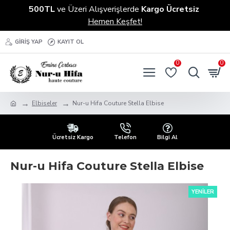
500TL
ve Üzeri Alışverişlerde
Kargo Ücretsiz
Hemen Keşfet!
GIRIŞ YAP
KAYIT OL
0
0
Elbiseler
Nur-u Hifa Couture Stella Elbise
Ücretsiz Kargo
Telefon
Bilgi Al
Nur-u Hifa Couture Stella Elbise
YENILER